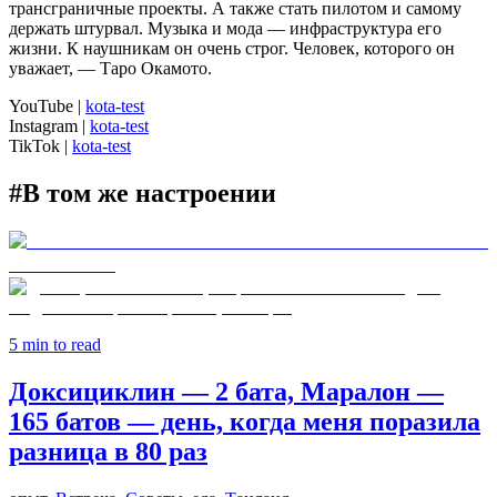
трансграничные проекты. А также стать пилотом и самому
держать штурвал. Музыка и мода — инфраструктура его
жизни. К наушникам он очень строг. Человек, которого он
уважает, — Таро Окамото.
YouTube
|
kota-test
Instagram
|
kota-test
TikTok
|
kota-test
#
В том же настроении
5
min to read
Доксициклин — 2 бата, Маралон —
165 батов — день, когда меня поразила
разница в 80 раз