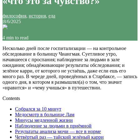
«что это за чувство?»
философия
,
история
,
еда
|
8/6/2025
4
min to read
Несколько дней после госпитализации — на контрольное
обследование в больницу Чиангмая. Суетливое утро,
начавшееся с проспания; наблюдение за людьми в зале
ожидания; обнадёживающие результаты обследования; и
зелёное карри, от которого не устаёшь, даже если ешь его
много раз. В череде дней, проведённых в Старбаксе, — запись
одного дня, в котором я размышлял(а) о том, что значит
«нравится» и «чему учишься» в путешествии.
Contents
Собрался за 10 минут
Медосмотр в больнице Лам
Минусы медленной жизни
Наблюдение за людьми в приёмной
Результаты анализа мочи — все в норме
Четвёртый раз — тайский зелёный карри