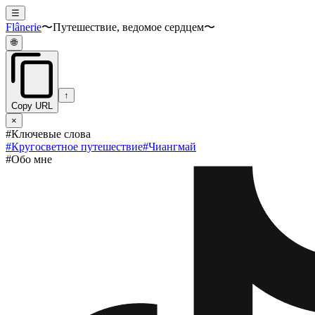
☰
Flânerie
〜Путешествие, ведомое сердцем〜
🌐
↑
Copy URL
×
#Ключевые слова
#
Кругосветное путешествие
#
Чиангмай
#Обо мне