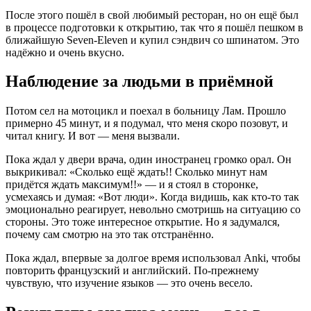
После этого пошёл в свой любимый ресторан, но он ещё был
в процессе подготовки к открытию, так что я пошёл пешком в
ближайшую Seven‑Eleven и купил сэндвич со шпинатом. Это
надёжно и очень вкусно.
Наблюдение за людьми в приёмной
Потом сел на мотоцикл и поехал в больницу Лам. Прошло
примерно 45 минут, и я подумал, что меня скоро позовут, и
читал книгу. И вот — меня вызвали.
Пока ждал у двери врача, один иностранец громко орал. Он
выкрикивал: «Сколько ещё ждать!! Сколько минут нам
придётся ждать максимум!!» — и я стоял в сторонке,
усмехаясь и думая: «Вот люди». Когда видишь, как кто‑то так
эмоционально реагирует, невольно смотришь на ситуацию со
стороны. Это тоже интересное открытие. Но я задумался,
почему сам смотрю на это так отстранённо.
Пока ждал, впервые за долгое время использовал Anki, чтобы
повторить французский и английский. По‑прежнему
чувствую, что изучение языков — это очень весело.