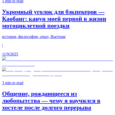
5
min to read
Укромный уголок для бэкпекеров —
Каобанг: канун моей первой в жизни
мотоциклетной поездки
история, философия, опыт, Вьетнам
|
11/9/2025
3
min to read
Общение, рождающееся из
любопытства — чему я научился в
хостеле после долгого перерыва