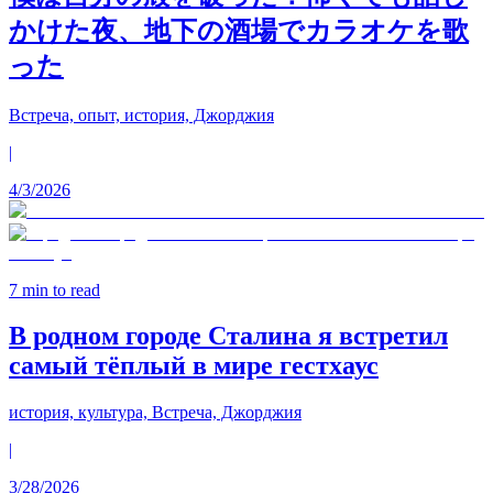
かけた夜、地下の酒場でカラオケを歌
った
Встреча, опыт, история, Джорджия
|
4/3/2026
7
min to read
В родном городе Сталина я встретил
самый тёплый в мире гестхаус
история, культура, Встреча, Джорджия
|
3/28/2026