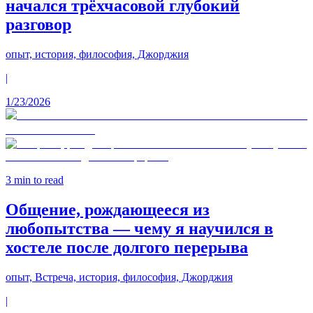
начался трёхчасовой глубокий
разговор
опыт, история, философия, Джорджия
|
1/23/2026
3
min to read
Общение, рождающееся из
любопытства — чему я научился в
хостеле после долгого перерыва
опыт, Встреча, история, философия, Джорджия
|