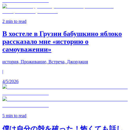
2
min to read
В хостеле в Грузии бабушкино яблоко
рассказало мне «историю о
самоуважении»
история, Проживание, Встреча, Джорджия
|
4/5/2026
5
min to read
僕は自分の殻を破った！怖くても話し