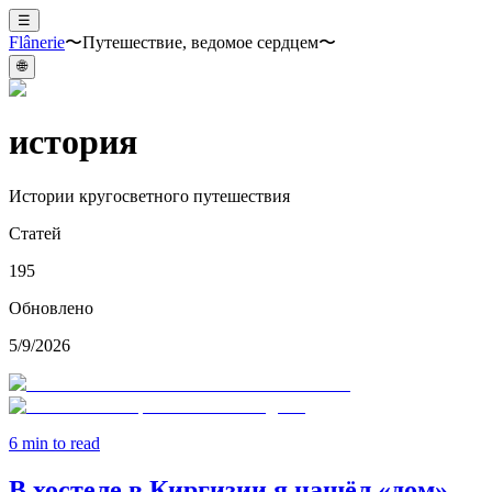
☰
Flânerie
〜Путешествие, ведомое сердцем〜
🌐
история
Истории кругосветного путешествия
Статей
195
Обновлено
5/9/2026
6
min to read
В хостеле в Киргизии я нашёл «дом»