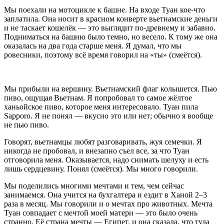
Мы поехали на мотоцикле к башне. На входе Туан кое‑что
заплатила. Она носит в красном конверте вьетнамские деньги
и не таскает кошелёк — это выглядит по‑древнему и забавно.
Подниматься на башню было темно, но весело. К тому же она
оказалась на два года старше меня. Я думал, что мы
ровесники, поэтому всё время говорил на «ты» (смеётся).
Мы прибыли на вершину. Вьетнамский флаг колышется. Пью
пиво, ощущая Вьетнам. Я попробовал то самое жёлтое
ханьойское пиво, которое меня интересовало. Туан пила
Sapporo. Я не понял — вкусно это или нет; обычно я вообще
не пью пиво.
Говорят, вьетнамцы любят разговаривать, жуя семечки. Я
никогда не пробовал, и внезапно съел все, за что Туан
отговорила меня. Оказывается, надо снимать шелуху и есть
лишь сердцевину. Понял (смеётся). Мы много говорили.
Мы поделились многими мечтами и тем, чем сейчас
занимаемся. Она учится на бухгалтера и ездит в Ханой 2–3
раза в месяц. Мы говорили и о мечтах про животных. Мечта
Туан совпадает с мечтой моей матери — это было очень
странно. Её страна мечты — Египет, и она сказала, что туда