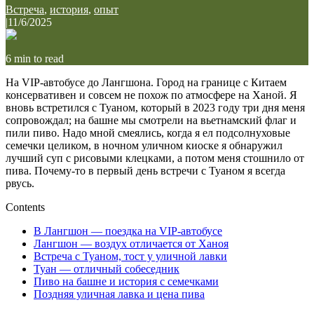
Встреча
,
история
,
опыт
|
11/6/2025
6
min to read
На VIP-автобусе до Лангшона. Город на границе с Китаем
консервативен и совсем не похож по атмосфере на Ханой. Я
вновь встретился с Туаном, который в 2023 году три дня меня
сопровождал; на башне мы смотрели на вьетнамский флаг и
пили пиво. Надо мной смеялись, когда я ел подсолнуховые
семечки целиком, в ночном уличном киоске я обнаружил
лучший суп с рисовыми клецками, а потом меня стошнило от
пива. Почему-то в первый день встречи с Туаном я всегда
рвусь.
Contents
В Лангшон — поездка на VIP-автобусе
Лангшон — воздух отличается от Ханоя
Встреча с Туаном, тост у уличной лавки
Туан — отличный собеседник
Пиво на башне и история с семечками
Поздняя уличная лавка и цена пива