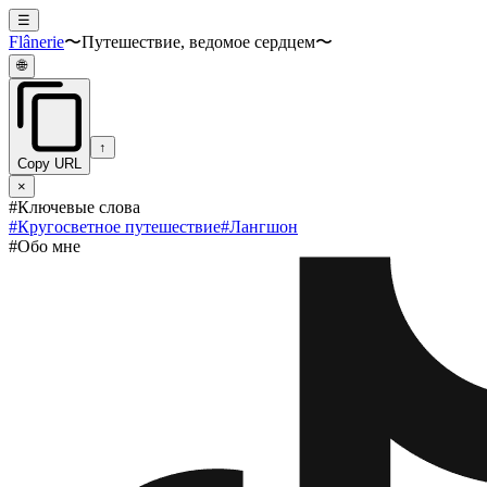
☰
Flânerie
〜Путешествие, ведомое сердцем〜
🌐
↑
Copy URL
×
#Ключевые слова
#
Кругосветное путешествие
#
Лангшон
#Обо мне