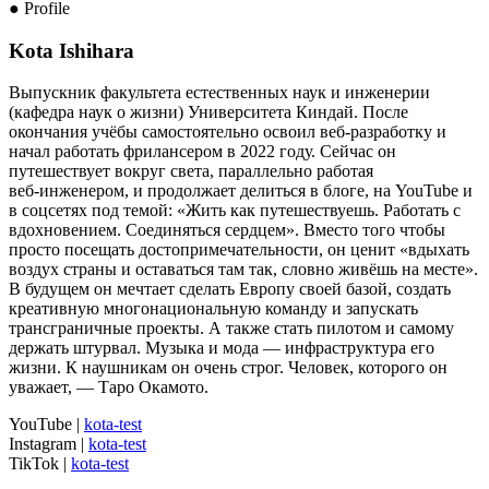
● Profile
Kota Ishihara
Выпускник факультета естественных наук и инженерии
(кафедра наук о жизни) Университета Киндай. После
окончания учёбы самостоятельно освоил веб‑разработку и
начал работать фрилансером в 2022 году. Сейчас он
путешествует вокруг света, параллельно работая
веб‑инженером, и продолжает делиться в блоге, на YouTube и
в соцсетях под темой: «Жить как путешествуешь. Работать с
вдохновением. Соединяться сердцем». Вместо того чтобы
просто посещать достопримечательности, он ценит «вдыхать
воздух страны и оставаться там так, словно живёшь на месте».
В будущем он мечтает сделать Европу своей базой, создать
креативную многонациональную команду и запускать
трансграничные проекты. А также стать пилотом и самому
держать штурвал. Музыка и мода — инфраструктура его
жизни. К наушникам он очень строг. Человек, которого он
уважает, — Таро Окамото.
YouTube
|
kota-test
Instagram
|
kota-test
TikTok
|
kota-test