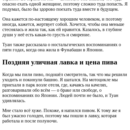
опасно ехать одной женщине, поэтому сложно туда попасть. Я
подумал, было бы здорово поехать туда вместе в будущем.
Она кажется по‑настоящему хорошим человеком, и поэтому
иногда, кажется, жертвует собой. Хочется, чтобы она меньше
стеснялась и жила так, как ей нравится. Казалось, в глубине
души у неё есть какая‑то грусть и смирение.
Туан также рассказала о ностальгических воспоминаниях о
пяти годах, когда она жила в Фунабаши в Японии.
Поздняя уличная лавка и цена пива
Когда мы пили пиво, подошёл смотритель, так что мы решили
уходить и покинули башню. Я шатался. На мотоцикле мы
приехали в парк возле отеля, где, качаясь на качелях,
разговаривали обо всём — о браке или свободе, о
воспоминаниях по Японии. Людей почти не было, и Туан
удивлялась.
Мне стало всё хуже. Похоже, я напился пивом. К тому же я
был ужасно голоден, поэтому мы пошли в лавку, которая
работала и после полуночи.