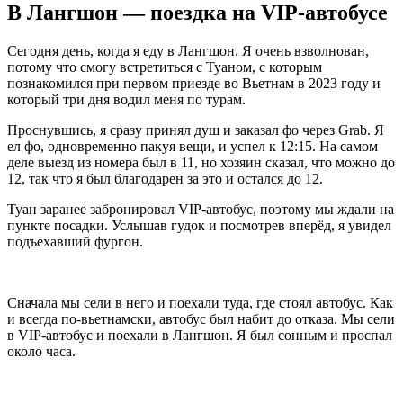
В Лангшон — поездка на VIP-автобусе
Сегодня день, когда я еду в Лангшон. Я очень взволнован,
потому что смогу встретиться с Туаном, с которым
познакомился при первом приезде во Вьетнам в 2023 году и
который три дня водил меня по турам.
Проснувшись, я сразу принял душ и заказал фо через Grab. Я
ел фо, одновременно пакуя вещи, и успел к 12:15. На самом
деле выезд из номера был в 11, но хозяин сказал, что можно до
12, так что я был благодарен за это и остался до 12.
Туан заранее забронировал VIP-автобус, поэтому мы ждали на
пункте посадки. Услышав гудок и посмотрев вперёд, я увидел
подъехавший фургон.
Сначала мы сели в него и поехали туда, где стоял автобус. Как
и всегда по‑вьетнамски, автобус был набит до отказа. Мы сели
в VIP-автобус и поехали в Лангшон. Я был сонным и проспал
около часа.