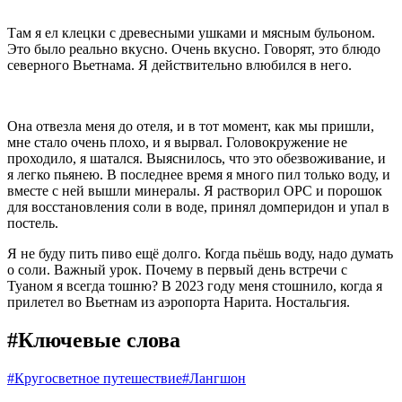
Там я ел клецки с древесными ушками и мясным бульоном.
Это было реально вкусно. Очень вкусно. Говорят, это блюдо
северного Вьетнама. Я действительно влюбился в него.
Она отвезла меня до отеля, и в тот момент, как мы пришли,
мне стало очень плохо, и я вырвал. Головокружение не
проходило, я шатался. Выяснилось, что это обезвоживание, и
я легко пьянею. В последнее время я много пил только воду, и
вместе с ней вышли минералы. Я растворил ОРС и порошок
для восстановления соли в воде, принял домперидон и упал в
постель.
Я не буду пить пиво ещё долго. Когда пьёшь воду, надо думать
о соли. Важный урок. Почему в первый день встречи с
Туаном я всегда тошню? В 2023 году меня стошнило, когда я
прилетел во Вьетнам из аэропорта Нарита. Ностальгия.
#Ключевые слова
#
Кругосветное путешествие
#
Лангшон