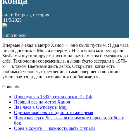
конца
опыт
,
Встреча
,
история
|
11/5/2025
5
min to read
Впервые я ехал в метро Ханоя — оно было пустым. Я два часа
писал дневник в Muji, а вечером с Нга в японском ресторане
Susila мы шутили друг с другом на вьетнамском и смеялись до
слёз. Технологии современные, а люди будто застряли в 1970-
х — в таком Вьетнаме жить легко. Открытие: когда есть
любимый человек, стремление к самосовершенствованию
уменьшается, и день расставания приближается.
Contents
Проснулся в 13:00, готовлюсь к TikTok
Первый раз на метро Ханоя
Два часа в Owndays и Muji
Одинаковые очки в одно и то же время
Японская еда в Susila — вьетнамские пары сидят бок о
бок
Обед в хохоте — важность быть глупым