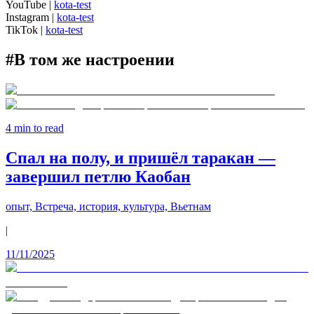
YouTube
|
kota-test
Instagram
|
kota-test
TikTok
|
kota-test
#
В том же настроении
4
min to read
Спал на полу, и пришёл таракан —
завершил петлю Каобан
опыт, Встреча, история, культура, Вьетнам
|
11/11/2025