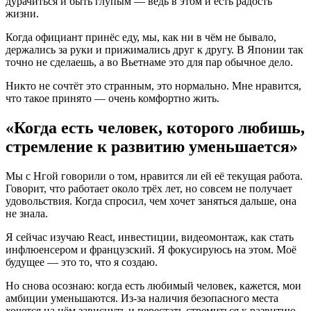
дурачиться и быть глупым — ведь в этом и есть радость
жизни.
Когда официант принёс еду, мы, как ни в чём не бывало,
держались за руки и прижимались друг к другу. В Японии так
точно не сделаешь, а во Вьетнаме это для пар обычное дело.
Никто не сочтёт это странным, это нормально. Мне нравится,
что такое принято — очень комфортно жить.
«Когда есть человек, которого любишь,
стремление к развитию уменьшается»
Мы с Нгой говорили о том, нравится ли ей её текущая работа.
Говорит, что работает около трёх лет, но совсем не получает
удовольствия. Когда спросил, чем хочет заняться дальше, она
не знала.
Я сейчас изучаю React, инвестиции, видеомонтаж, как стать
инфлюенсером и французский. Я фокусируюсь на этом. Моё
будущее — это то, что я создаю.
Но снова осознаю: когда есть любимый человек, кажется, мои
амбиции уменьшаются. Из-за наличия безопасного места
хочется на нём зависнуть и перестать стремиться к развитию.