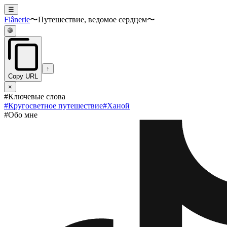
☰
Flânerie
〜Путешествие, ведомое сердцем〜
🌐
↑
Copy URL
×
#Ключевые слова
#
Кругосветное путешествие
#
Ханой
#Обо мне