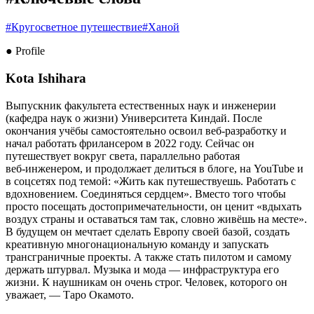
#
Кругосветное путешествие
#
Ханой
● Profile
Kota Ishihara
Выпускник факультета естественных наук и инженерии
(кафедра наук о жизни) Университета Киндай. После
окончания учёбы самостоятельно освоил веб‑разработку и
начал работать фрилансером в 2022 году. Сейчас он
путешествует вокруг света, параллельно работая
веб‑инженером, и продолжает делиться в блоге, на YouTube и
в соцсетях под темой: «Жить как путешествуешь. Работать с
вдохновением. Соединяться сердцем». Вместо того чтобы
просто посещать достопримечательности, он ценит «вдыхать
воздух страны и оставаться там так, словно живёшь на месте».
В будущем он мечтает сделать Европу своей базой, создать
креативную многонациональную команду и запускать
трансграничные проекты. А также стать пилотом и самому
держать штурвал. Музыка и мода — инфраструктура его
жизни. К наушникам он очень строг. Человек, которого он
уважает, — Таро Окамото.