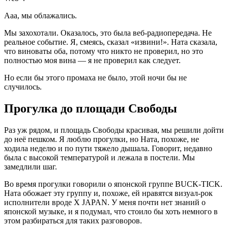
Ааа, мы облажались.
Мы захохотали. Оказалось, это была веб‑радиопередача. Не
реальное событие. Я, смеясь, сказал «извини!». Ната сказала,
что виноваты оба, потому что никто не проверил, но это
полностью моя вина — я не проверил как следует.
Но если бы этого промаха не было, этой ночи бы не
случилось.
Прогулка до площади Свободы
Раз уж рядом, и площадь Свободы красивая, мы решили дойти
до неё пешком. Я люблю прогулки, но Ната, похоже, не
ходила неделю и по пути тяжело дышала. Говорит, недавно
была с высокой температурой и лежала в постели. Мы
замедлили шаг.
Во время прогулки говорили о японской группе BUCK‑TICK.
Ната обожает эту группу и, похоже, ей нравятся визуал‑рок
исполнители вроде X JAPAN. У меня почти нет знаний о
японской музыке, и я подумал, что стоило бы хоть немного в
этом разбираться для таких разговоров.