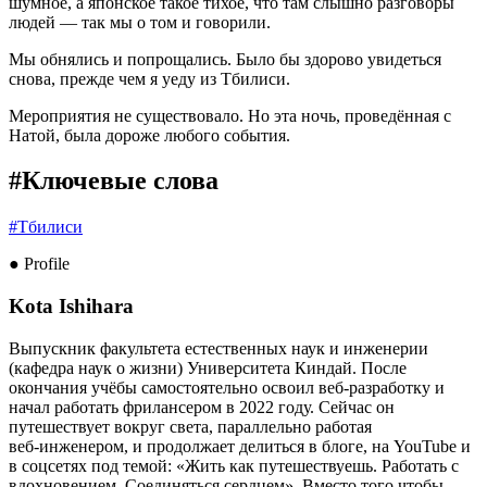
шумное, а японское такое тихое, что там слышно разговоры
людей — так мы о том и говорили.
Мы обнялись и попрощались. Было бы здорово увидеться
снова, прежде чем я уеду из Тбилиси.
Мероприятия не существовало. Но эта ночь, проведённая с
Натой, была дороже любого события.
#Ключевые слова
#
Тбилиси
● Profile
Kota Ishihara
Выпускник факультета естественных наук и инженерии
(кафедра наук о жизни) Университета Киндай. После
окончания учёбы самостоятельно освоил веб‑разработку и
начал работать фрилансером в 2022 году. Сейчас он
путешествует вокруг света, параллельно работая
веб‑инженером, и продолжает делиться в блоге, на YouTube и
в соцсетях под темой: «Жить как путешествуешь. Работать с
вдохновением. Соединяться сердцем». Вместо того чтобы