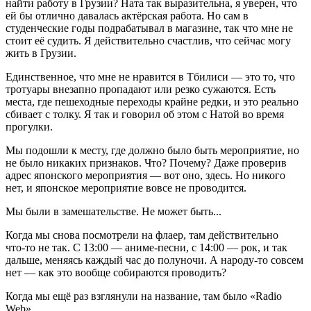
найти работу в Грузии? Ната так выразительна, я уверен, что
ей бы отлично давалась актёрская работа. Но сам в
студенческие годы подрабатывал в магазине, так что мне не
стоит её судить. Я действительно счастлив, что сейчас могу
жить в Грузии.
Единственное, что мне не нравится в Тбилиси — это то, что
тротуары внезапно пропадают или резко сужаются. Есть
места, где пешеходные переходы крайне редки, и это реально
сбивает с толку. Я так и говорил об этом с Натой во время
прогулки.
Мы подошли к месту, где должно было быть мероприятие, но
не было никаких признаков. Что? Почему? Даже проверив
адрес японского мероприятия — вот оно, здесь. Но никого
нет, и японское мероприятие вовсе не проводится.
Мы были в замешательстве. Не может быть...
Когда мы снова посмотрели на флаер, там действительно
что‑то не так. С 13:00 — аниме‑песни, с 14:00 — рок, и так
дальше, меняясь каждый час до полуночи. А народу-то совсем
нет — как это вообще собираются проводить?
Когда мы ещё раз взглянули на название, там было «Radio
Web».