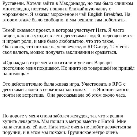
Руставели. Хотели зайти в Макдоналдс, но там было слишком
многолюдно, поэтому пошли в ближайшую лавку с
мороженым. Я заказал мороженое и чай English Breakfast. На
втором этаже было свободно, и мы решили там поболтать.
Темой оказался проект, в котором участвует Ната. Я часто
видел, как она уходит в лес с десятками людей, переодевается
и играет роли, и мне было любопытно, что это такое.
Оказалось, это похоже на человеческую RPG‑игру. Там есть
своя валюта, можно получать заклинания и сражаться.
«Однажды в игре меня похитили и увезли. Варвары
постоянно меня похищают. Но никто из товарищей не пришёл
на помощь!»
Это действительно была живая игра. Участвовать в RPG с
десятками людей в серьёзных костюмах — в Японии такого
почти не встретишь. Она рассказывала об этом около часа.
По дороге у меня снова заболел желудок, так что я решил
купить лекарства. Мы пошли в метро вместе с Натой. Мне
одна станция, ей две. Ната тоже очень не любит держаться за
поручни, и в этом мы похожи. Грузинское метро очень