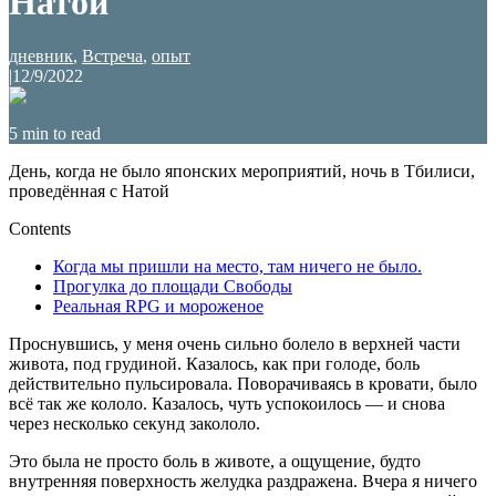
Натой
дневник
,
Встреча
,
опыт
|
12/9/2022
5
min to read
День, когда не было японских мероприятий, ночь в Тбилиси,
проведённая с Натой
Contents
Когда мы пришли на место, там ничего не было.
Прогулка до площади Свободы
Реальная RPG и мороженое
Проснувшись, у меня очень сильно болело в верхней части
живота, под грудиной. Казалось, как при голоде, боль
действительно пульсировала. Поворачиваясь в кровати, было
всё так же кололо. Казалось, чуть успокоилось — и снова
через несколько секунд закололо.
Это была не просто боль в животе, а ощущение, будто
внутренняя поверхность желудка раздражена. Вчера я ничего