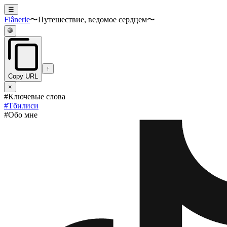
☰
Flânerie
〜Путешествие, ведомое сердцем〜
🌐
↑
Copy URL
×
#Ключевые слова
#
Тбилиси
#Обо мне