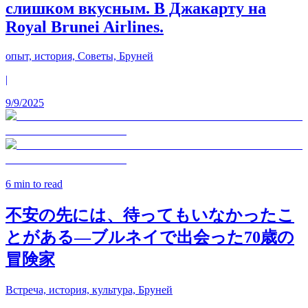
слишком вкусным. В Джакарту на
Royal Brunei Airlines.
опыт, история, Советы, Бруней
|
9/9/2025
6
min to read
不安の先には、待ってもいなかったこ
とがある—ブルネイで出会った70歳の
冒険家
Встреча, история, культура, Бруней