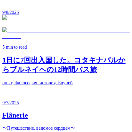
|
9/8/2025
5
min to read
1日に7回出入国した。コタキナバルか
らブルネイへの12時間バス旅
опыт, философия, история, Бруней
|
9/7/2025
Flânerie
〜Путешествие, ведомое сердцем〜