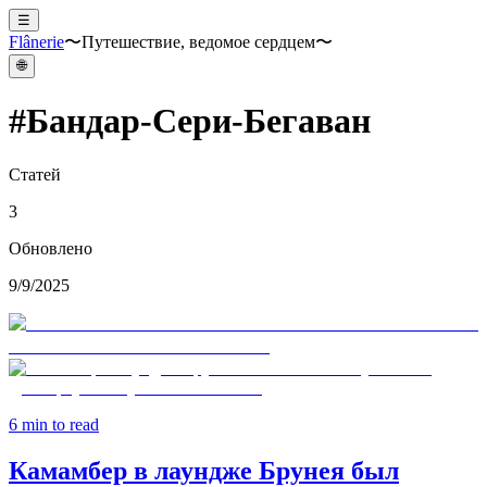
☰
Flânerie
〜Путешествие, ведомое сердцем〜
🌐
#
Бандар-Сери-Бегаван
Статей
3
Обновлено
9/9/2025
6
min to read
Камамбер в лаундже Брунея был