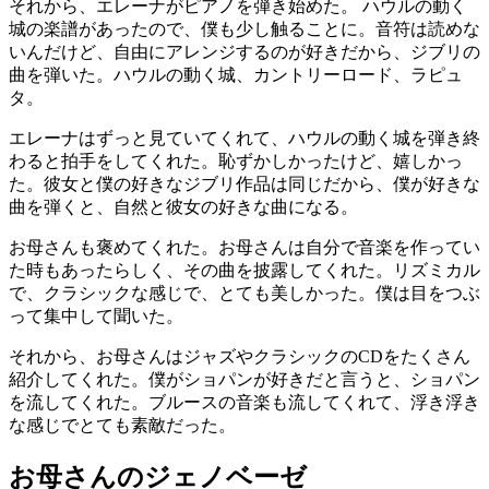
それから、エレーナがピアノを弾き始めた。 ハウルの動く
城の楽譜があったので、僕も少し触ることに。音符は読めな
いんだけど、自由にアレンジするのが好きだから、ジブリの
曲を弾いた。ハウルの動く城、カントリーロード、ラピュ
タ。
エレーナはずっと見ていてくれて、ハウルの動く城を弾き終
わると拍手をしてくれた。恥ずかしかったけど、嬉しかっ
た。彼女と僕の好きなジブリ作品は同じだから、僕が好きな
曲を弾くと、自然と彼女の好きな曲になる。
お母さんも褒めてくれた。お母さんは自分で音楽を作ってい
た時もあったらしく、その曲を披露してくれた。リズミカル
で、クラシックな感じで、とても美しかった。僕は目をつぶ
って集中して聞いた。
それから、お母さんはジャズやクラシックのCDをたくさん
紹介してくれた。僕がショパンが好きだと言うと、ショパン
を流してくれた。ブルースの音楽も流してくれて、浮き浮き
な感じでとても素敵だった。
お母さんのジェノベーゼ