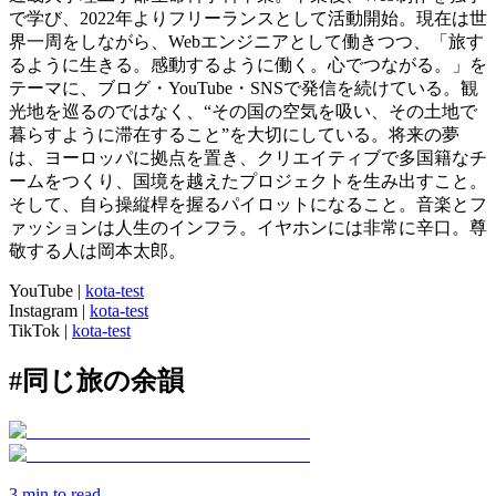
で学び、2022年よりフリーランスとして活動開始。現在は世
界一周をしながら、Webエンジニアとして働きつつ、「旅す
るように生きる。感動するように働く。心でつながる。」を
テーマに、ブログ・YouTube・SNSで発信を続けている。観
光地を巡るのではなく、“その国の空気を吸い、その土地で
暮らすように滞在すること”を大切にしている。将来の夢
は、ヨーロッパに拠点を置き、クリエイティブで多国籍なチ
ームをつくり、国境を越えたプロジェクトを生み出すこと。
そして、自ら操縦桿を握るパイロットになること。音楽とフ
ァッションは人生のインフラ。イヤホンには非常に辛口。尊
敬する人は岡本太郎。
YouTube
|
kota-test
Instagram
|
kota-test
TikTok
|
kota-test
#
同じ旅の余韻
3
min to read