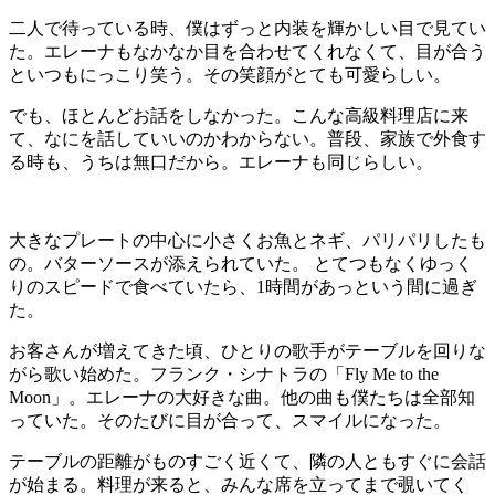
二人で待っている時、僕はずっと内装を輝かしい目で見てい
た。エレーナもなかなか目を合わせてくれなくて、目が合う
といつもにっこり笑う。その笑顔がとても可愛らしい。
でも、ほとんどお話をしなかった。こんな高級料理店に来
て、なにを話していいのかわからない。普段、家族で外食す
る時も、うちは無口だから。エレーナも同じらしい。
大きなプレートの中心に小さくお魚とネギ、パリパリしたも
の。バターソースが添えられていた。 とてつもなくゆっく
りのスピードで食べていたら、1時間があっという間に過ぎ
た。
お客さんが増えてきた頃、ひとりの歌手がテーブルを回りな
がら歌い始めた。フランク・シナトラの「Fly Me to the
Moon」。エレーナの大好きな曲。他の曲も僕たちは全部知
っていた。そのたびに目が合って、スマイルになった。
テーブルの距離がものすごく近くて、隣の人ともすぐに会話
が始まる。料理が来ると、みんな席を立ってまで覗いてく