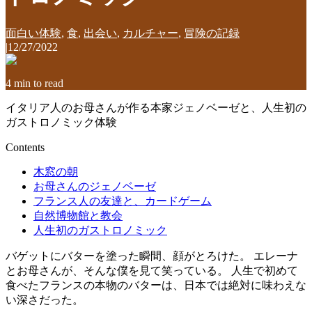
面白い体験
,
食
,
出会い
,
カルチャー
,
冒険の記録
|
12/27/2022
4
min to read
イタリア人のお母さんが作る本家ジェノベーゼと、人生初の
ガストロノミック体験
Contents
木窓の朝
お母さんのジェノベーゼ
フランス人の友達と、カードゲーム
自然博物館と教会
人生初のガストロノミック
バゲットにバターを塗った瞬間、顔がとろけた。 エレーナ
とお母さんが、そんな僕を見て笑っている。 人生で初めて
食べたフランスの本物のバターは、日本では絶対に味わえな
い深さだった。