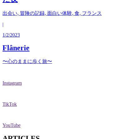
出会い, 冒険の記録, 面白い体験, 食, フランス
|
1/2/2023
Flânerie
〜心のままに歩く旅〜
Instagram
TikTok
YouTube
ARTICLES