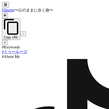
☰
Flânerie
〜心のままに歩く旅〜
🌐
↑
Copy URL
×
#Keywords
#
トゥールーズ
#About Me