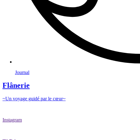
Journal
Flânerie
~Un voyage guidé par le cœur~
Instagram