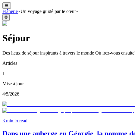
☰
Flânerie
~Un voyage guidé par le cœur~
🌐
Séjour
Des lieux de séjour inspirants à travers le monde Où irez-vous ensuite
Articles
1
Mise à jour
4/5/2026
3
min to read
Dans une auberge en Géorgie, la pomme de 