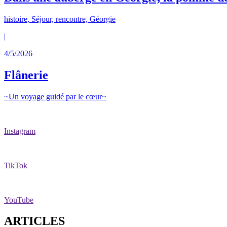
histoire, Séjour, rencontre, Géorgie
|
4/5/2026
Flânerie
~Un voyage guidé par le cœur~
Instagram
TikTok
YouTube
ARTICLES