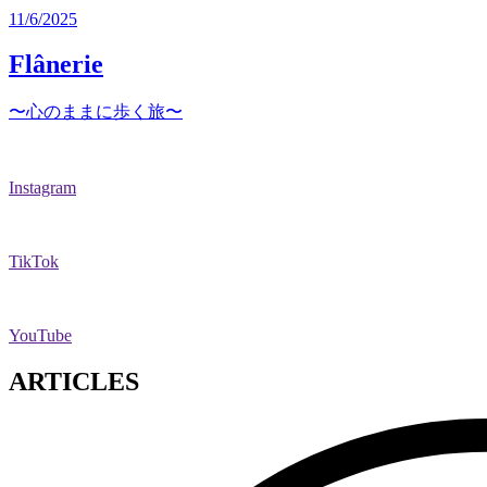
11/6/2025
Flânerie
〜心のままに歩く旅〜
Instagram
TikTok
YouTube
ARTICLES