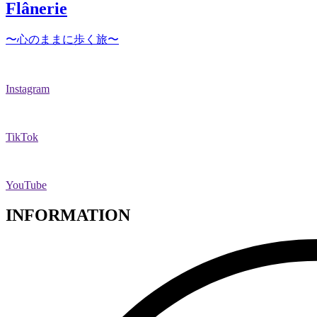
Flânerie
〜心のままに歩く旅〜
Instagram
TikTok
YouTube
INFORMATION