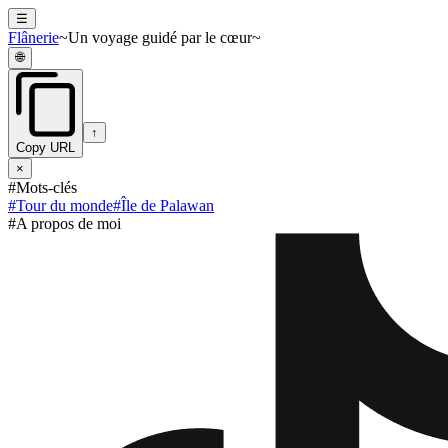
☰
Flânerie
~Un voyage guidé par le cœur~
🌐
↑
Copy URL
×
#Mots-clés
#
Tour du monde
#
Île de Palawan
#A propos de moi