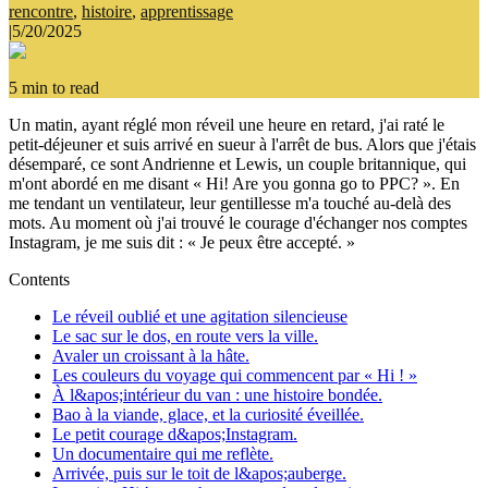
rencontre
,
histoire
,
apprentissage
|
5/20/2025
5
min to read
Un matin, ayant réglé mon réveil une heure en retard, j'ai raté le
petit-déjeuner et suis arrivé en sueur à l'arrêt de bus. Alors que j'étais
désemparé, ce sont Andrienne et Lewis, un couple britannique, qui
m'ont abordé en me disant « Hi! Are you gonna go to PPC? ». En
me tendant un ventilateur, leur gentillesse m'a touché au-delà des
mots. Au moment où j'ai trouvé le courage d'échanger nos comptes
Instagram, je me suis dit : « Je peux être accepté. »
Contents
Le réveil oublié et une agitation silencieuse
Le sac sur le dos, en route vers la ville.
Avaler un croissant à la hâte.
Les couleurs du voyage qui commencent par « Hi ! »
À l&apos;intérieur du van : une histoire bondée.
Bao à la viande, glace, et la curiosité éveillée.
Le petit courage d&apos;Instagram.
Un documentaire qui me reflète.
Arrivée, puis sur le toit de l&apos;auberge.