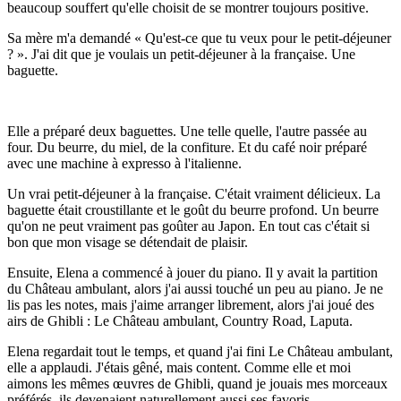
beaucoup souffert qu'elle choisit de se montrer toujours positive.
Sa mère m'a demandé « Qu'est-ce que tu veux pour le petit-déjeuner
? ». J'ai dit que je voulais un petit-déjeuner à la française. Une
baguette.
Elle a préparé deux baguettes. Une telle quelle, l'autre passée au
four. Du beurre, du miel, de la confiture. Et du café noir préparé
avec une machine à expresso à l'italienne.
Un vrai petit-déjeuner à la française. C'était vraiment délicieux. La
baguette était croustillante et le goût du beurre profond. Un beurre
qu'on ne peut vraiment pas goûter au Japon. En tout cas c'était si
bon que mon visage se détendait de plaisir.
Ensuite, Elena a commencé à jouer du piano. Il y avait la partition
du Château ambulant, alors j'ai aussi touché un peu au piano. Je ne
lis pas les notes, mais j'aime arranger librement, alors j'ai joué des
airs de Ghibli : Le Château ambulant, Country Road, Laputa.
Elena regardait tout le temps, et quand j'ai fini Le Château ambulant,
elle a applaudi. J'étais gêné, mais content. Comme elle et moi
aimons les mêmes œuvres de Ghibli, quand je jouais mes morceaux
préférés, ils devenaient naturellement aussi ses favoris.