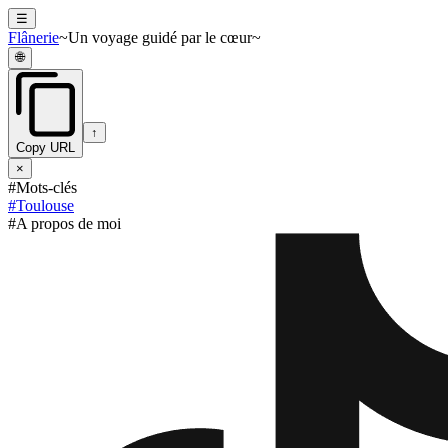
☰
Flânerie
~Un voyage guidé par le cœur~
🌐
↑
Copy URL
×
#Mots-clés
#
Toulouse
#A propos de moi