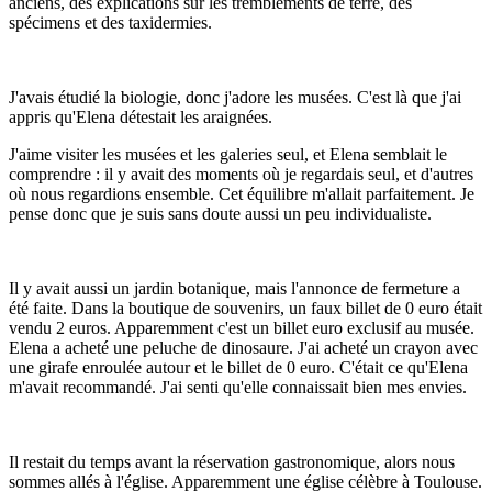
anciens, des explications sur les tremblements de terre, des
spécimens et des taxidermies.
J'avais étudié la biologie, donc j'adore les musées. C'est là que j'ai
appris qu'Elena détestait les araignées.
J'aime visiter les musées et les galeries seul, et Elena semblait le
comprendre : il y avait des moments où je regardais seul, et d'autres
où nous regardions ensemble. Cet équilibre m'allait parfaitement. Je
pense donc que je suis sans doute aussi un peu individualiste.
Il y avait aussi un jardin botanique, mais l'annonce de fermeture a
été faite. Dans la boutique de souvenirs, un faux billet de 0 euro était
vendu 2 euros. Apparemment c'est un billet euro exclusif au musée.
Elena a acheté une peluche de dinosaure. J'ai acheté un crayon avec
une girafe enroulée autour et le billet de 0 euro. C'était ce qu'Elena
m'avait recommandé. J'ai senti qu'elle connaissait bien mes envies.
Il restait du temps avant la réservation gastronomique, alors nous
sommes allés à l'église. Apparemment une église célèbre à Toulouse.