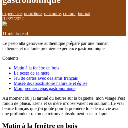
expérience
,
nourriture
,
rencontre
,
culture
,
journal
|
12/27/2022
11
min to read
Le pesto alla genovese authentique préparé par une maman
italienne, et ma toute première expérience gastronomique
Contents
Matin à la fenêtre en bois
Le pesto de sa mère
Jeu de cartes avec des amis français
Musée d&apos;histoire naturelle et église
Mon premier repas gastronomique
Au moment où j'ai tartiné du beurre sur la baguette, mon visage s'est
fondu de plaisir. Elena et sa mère m'observaient en souriant. Le vrai
beurre français que j'ai goûté pour la première fois de ma vie avait
une profondeur qu'on ne retrouve absolument pas au Japon.
Matin à la fenêtre en bois