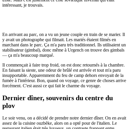
intéressant, je trouvais.
En arrivant au parc, on a vu un jeune couple en train de se marier. Il
y avait un photographe qui filmait. Les mariés étaient filmés en
marchant dans le parc. Ça m'a paru très traditionnel. Ils utilisaient un
stabilisateur (gimbal), donc même à Urgench on trouve des gimbals
— ça m'a beaucoup marqué.
Il commençait à faire trop froid, on est donc retournés à la chambre.
En faisant la sieste, une odeur de brûlé est arrivée et tout m'a paru
insupportable. Apparemment du feu de camp dehors envoyait de la
fumée à l'intérieur. Bon, quand on voyage, ce genre de choses arrive
forcément. C'est aussi ce qui fait le charme du voyage.
Dernier dîner, souvenirs du centre du
plov
Le soir venu, on a décidé de prendre notre dernier dîner. On en avait
assez de la cuisine ouzbèke, alors on a opté pour de l'italien. Le
restaurant italien était très luxueux, un contraste frappant entre