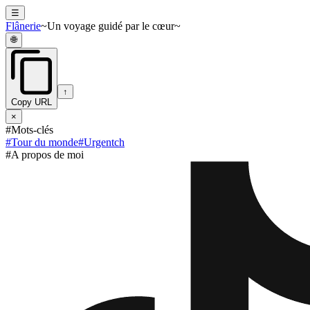
☰
Flânerie
~Un voyage guidé par le cœur~
🌐
↑
Copy URL
×
#Mots-clés
#
Tour du monde
#
Urgentch
#A propos de moi