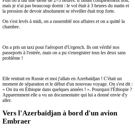
Puis on a fait une sieste de 2–3 heures. Il faisait complètement noir,
mais je n'ai pas beaucoup dormi : le vol était à 3 heures du matin et
la pression de devoir absolument se réveiller était trop forte.
On s'est levés à midi, on a rassemblé nos affaires et on a quitté la
chambre.
On a pris un taxi pour l'aéroport d'Urgench. Ils ont vérifié nos
passeports à l'entrée, mais on a pu s'enregistrer tous les deux sans
problème !
Elle rentrait en Russie et moi j'allais en Azerbaïdjan ! C'était un
moment de séparation et le début d'un nouveau voyage. On s'est dit :
« On ira en Éthiopie dans quelques années ! ». Pourquoi l'Éthiopie ?
Apparemment elle a vu un documentaire qui lui a donné envie d'y
aller.
Vers l'Azerbaïdjan à bord d'un avion
Embraer