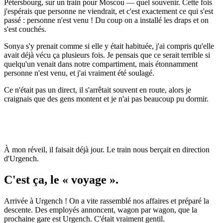
Pétersbourg, sur un train pour Moscou — quel souvenir. Cette fois
j'espérais que personne ne viendrait, et c'est exactement ce qui s'est
passé : personne n'est venu ! Du coup on a installé les draps et on
s'est couchés.
Sonya s'y prenait comme si elle y était habituée, j'ai compris qu'elle
avait déjà vécu ça plusieurs fois. Je pensais que ce serait terrible si
quelqu'un venait dans notre compartiment, mais étonnamment
personne n'est venu, et j'ai vraiment été soulagé.
Ce n'était pas un direct, il s'arrêtait souvent en route, alors je
craignais que des gens montent et je n'ai pas beaucoup pu dormir.
À mon réveil, il faisait déjà jour. Le train nous berçait en direction
d'Urgench.
C'est ça, le « voyage ».
Arrivée à Urgench ! On a vite rassemblé nos affaires et préparé la
descente. Des employés annoncent, wagon par wagon, que la
prochaine gare est Urgench. C'était vraiment gentil.