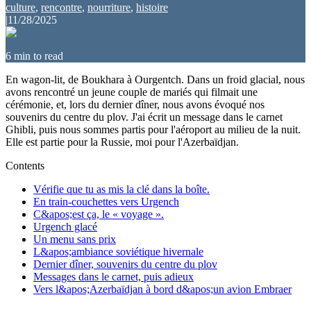
culture
,
rencontre
,
nourriture
,
histoire
|
11/28/2025
6
min to read
En wagon-lit, de Boukhara à Ourgentch. Dans un froid glacial, nous
avons rencontré un jeune couple de mariés qui filmait une
cérémonie, et, lors du dernier dîner, nous avons évoqué nos
souvenirs du centre du plov. J'ai écrit un message dans le carnet
Ghibli, puis nous sommes partis pour l'aéroport au milieu de la nuit.
Elle est partie pour la Russie, moi pour l'Azerbaïdjan.
Contents
Vérifie que tu as mis la clé dans la boîte.
En train-couchettes vers Urgench
C&apos;est ça, le « voyage ».
Urgench glacé
Un menu sans prix
L&apos;ambiance soviétique hivernale
Dernier dîner, souvenirs du centre du plov
Messages dans le carnet, puis adieux
Vers l&apos;Azerbaïdjan à bord d&apos;un avion Embraer