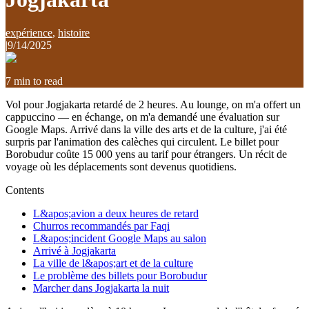
expérience
,
histoire
|
9/14/2025
7
min to read
Vol pour Jogjakarta retardé de 2 heures. Au lounge, on m'a offert un
cappuccino — en échange, on m'a demandé une évaluation sur
Google Maps. Arrivé dans la ville des arts et de la culture, j'ai été
surpris par l'animation des calèches qui circulent. Le billet pour
Borobudur coûte 15 000 yens au tarif pour étrangers. Un récit de
voyage où les déplacements sont devenus quotidiens.
Contents
L&apos;avion a deux heures de retard
Churros recommandés par Faqi
L&apos;incident Google Maps au salon
Arrivé à Jogjakarta
La ville de l&apos;art et de la culture
Le problème des billets pour Borobudur
Marcher dans Jogjakarta la nuit