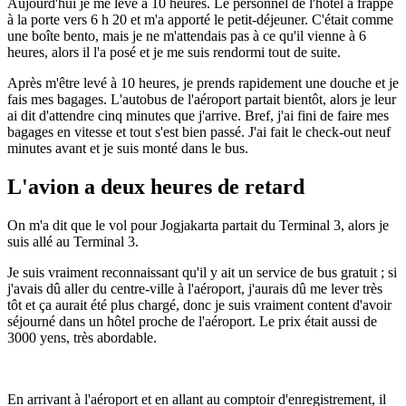
Aujourd'hui je me lève à 10 heures. Le personnel de l'hôtel a frappé
à la porte vers 6 h 20 et m'a apporté le petit-déjeuner. C'était comme
une boîte bento, mais je ne m'attendais pas à ce qu'il vienne à 6
heures, alors il l'a posé et je me suis rendormi tout de suite.
Après m'être levé à 10 heures, je prends rapidement une douche et je
fais mes bagages. L'autobus de l'aéroport partait bientôt, alors je leur
ai dit d'attendre cinq minutes que j'arrive. Bref, j'ai fini de faire mes
bagages en vitesse et tout s'est bien passé. J'ai fait le check-out neuf
minutes avant et je suis monté dans le bus.
L'avion a deux heures de retard
On m'a dit que le vol pour Jogjakarta partait du Terminal 3, alors je
suis allé au Terminal 3.
Je suis vraiment reconnaissant qu'il y ait un service de bus gratuit ; si
j'avais dû aller du centre-ville à l'aéroport, j'aurais dû me lever très
tôt et ça aurait été plus chargé, donc je suis vraiment content d'avoir
séjourné dans un hôtel proche de l'aéroport. Le prix était aussi de
3000 yens, très abordable.
En arrivant à l'aéroport et en allant au comptoir d'enregistrement, il