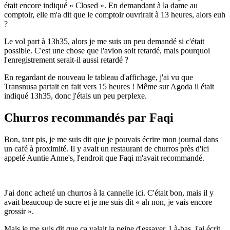
était encore indiqué « Closed ». En demandant à la dame au
comptoir, elle m'a dit que le comptoir ouvrirait à 13 heures, alors euh
?
Le vol part à 13h35, alors je me suis un peu demandé si c'était
possible. C'est une chose que l'avion soit retardé, mais pourquoi
l'enregistrement serait-il aussi retardé ?
En regardant de nouveau le tableau d'affichage, j'ai vu que
Transnusa partait en fait vers 15 heures ! Même sur Agoda il était
indiqué 13h35, donc j'étais un peu perplexe.
Churros recommandés par Faqi
Bon, tant pis, je me suis dit que je pouvais écrire mon journal dans
un café à proximité. Il y avait un restaurant de churros près d'ici
appelé Auntie Anne's, l'endroit que Faqi m'avait recommandé.
J'ai donc acheté un churros à la cannelle ici. C'était bon, mais il y
avait beaucoup de sucre et je me suis dit « ah non, je vais encore
grossir ».
Mais je me suis dit que ça valait la peine d'essayer. Là-bas, j'ai écrit