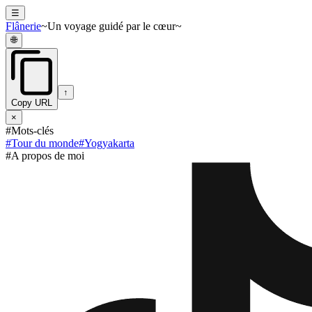
☰
Flânerie
~Un voyage guidé par le cœur~
🌐
↑
Copy URL
×
#Mots-clés
#
Tour du monde
#
Yogyakarta
#A propos de moi