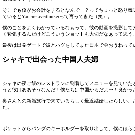
そこでも僕がお会計をするとなんで！？ってちょっと怒り気
ているとYou are overthinkerって言ってきた（笑）。
僕のことをよくわかっているなぁって。彼の動画を撮影して
く緊張するんだけどこういうショットも大切だなぁって思う
最後は出発ゲートで彼とハグをしてまた日本で会おうねって
シャキで出会った中国人夫婦
シャキの夜ご飯のレストランに到着してメニューを見ていたときのこ
うと彼はああそうなんだ！僕たちは中国からだよ〜！良かったら一
奥さんとの新婚旅行で来ているらしく最近結婚したらしい。
た。
ポケットからパンダのキーホルダーを取り出して、僕にほら