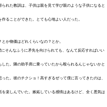
得られた教訓は、子供は親を見て学び親のような子供になると
を作ることができた。とても心地よい人だった。
？とか物価はどれくらいなの？とか。
た。僕にそんなふうに矛先を向けられても、なんて反応すればいい
もした。隣の助手席に乗っていたから殴られるんじゃないかと
思った。彼のチクショ！高すぎるぜって僕に言ってきたのは、
話を楽しんでいた。嫉妬している感情はあるけど、全く悪気は