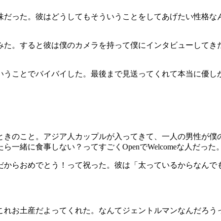
味だった。彼はどうしてもそういうことをしてあげたい性格な
みた。すると彼は僕のカメラを持って僕にインタビューしてき
。
いうことでバイバイした。最後まで見送ってくれて本当に優し
と。アジア人カップルが入ってきて、一人の男性が僕の方を見てWher
緒に食事しない？ってすごくOpenでWelcomeな人だった
だからおめでとう！って祝った。彼は「太っているからなんで
これお土産だよってくれた。なんてジェントルマンなんだろう