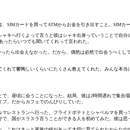
、SIMカードを買ってATMからお金を引き出すこと。SIM
シャキへ行くよって言うと彼はシャキ出身っていうことで自分
とがあったらいつでも聞いてくれって言われた。
なかったら出会えなかった。だから、偶然は必然で出会うべくし
てくれて鬱陶しいくらいにたくさん教えてくれた。みんな本当
とで、昼頃に会うことになった。結局、彼は2時間遅れで集合
イプ。だからカフェでのんびりしていた。
ルマレストランへ行った。フライドポテトとシャベルマを買っ
けで、国がスラスラ言うことができる人を初めてみた。彼は思
た。これはきっと家族の絆があって大切に育てられたからなの