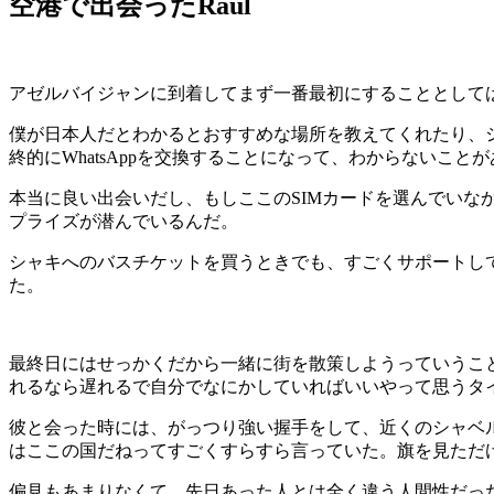
空港で出会ったRaul
アゼルバイジャンに到着してまず一番最初にすることとしては
僕が日本人だとわかるとおすすめな場所を教えてくれたり、
終的にWhatsAppを交換することになって、わからないこ
本当に良い出会いだし、もしここのSIMカードを選んでい
プライズが潜んでいるんだ。
シャキへのバスチケットを買うときでも、すごくサポートし
た。
最終日にはせっかくだから一緒に街を散策しようっていうこ
れるなら遅れるで自分でなにかしていればいいやって思うタ
彼と会った時には、がっつり強い握手をして、近くのシャベ
はここの国だねってすごくすらすら言っていた。旗を見ただ
偏見もあまりなくて、先日あった人とは全く違う人間性だっ