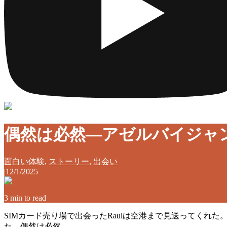
偶然は必然—アゼルバイジャ
面白い体験
,
ストーリー
,
出会い
|
12/1/2025
3
min to read
SIMカード売り場で出会ったRaulは空港まで見送ってくれ
た。偶然は必然。