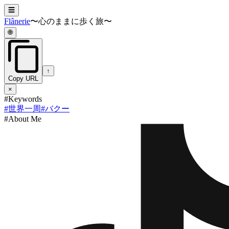
☰
Flânerie
〜心のままに歩く旅〜
🌐
↑
Copy URL
×
#Keywords
#
世界一周
#
バクー
#About Me