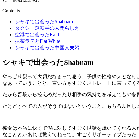
Contents
シャキで出会ったShabnam
タクシー運転手の人間らしさ
空港で出会ったRaul
抹茶ラテとFlat White
シャキで出会った中国人夫婦
シャキで出会ったShabnam
やっぱり親って大切だなぁって思う。子供の性格や人となり
なぁっていうことと、言い方もすごくストレートに言ってく
だから普段から控えめだったり相手の気持ちを考えてものを
だけどすべての人がそうではないということ。もちろん同じ国
彼女は本当に快くて僕に対してすごく世話を焼いてくれる人
なこととかあれば教えてねって。すごくサポーティブだった