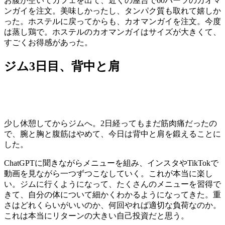
お腹が空いてカフェを出て、近くの屋台で60バーツのカオマ
ンガイを注文。美味しかったし、タンパク質も取れて嬉しか
った。ホステルに戻ってからも、カオマンガイを注文。今度
は蒸し鶏で。ホステルのカオマンガイはサイズが大きくて、
すごくお得感があった。
ジム3日目、背中と肩
少し休憩してからジムへ。2日経ってもまだ筋肉痛だったの
で、腕と胸と腹筋はやめて、今日は背中と肩を鍛えることに
した。
ChatGPTに聞きながらメニューを組み、インスタやTikTokで
動画を見ながら一つずつこなしていく。これが本当に楽し
い。ジムに行くようになって、たくさんのメニューを習得で
きて、自分の体について細かくわかるようになってきた。重
さはどれくらいがいいのか、何回やれば適切な負荷なのか。
これは本当にリターンの大きい自己投資だと思う。