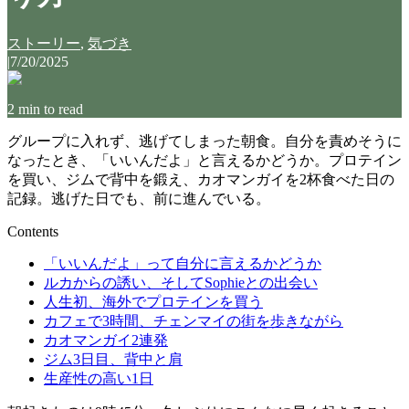
ストーリー
,
気づき
|
7/20/2025
2
min to read
グループに入れず、逃げてしまった朝食。自分を責めそうに
なったとき、「いいんだよ」と言えるかどうか。プロテイン
を買い、ジムで背中を鍛え、カオマンガイを2杯食べた日の
記録。逃げた日でも、前に進んでいる。
Contents
「いいんだよ」って自分に言えるかどうか
ルカからの誘い、そしてSophieとの出会い
人生初、海外でプロテインを買う
カフェで3時間、チェンマイの街を歩きながら
カオマンガイ2連発
ジム3日目、背中と肩
生産性の高い1日