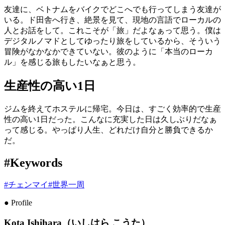
友達に、ベトナムをバイクでどこへでも行ってしまう友達が
いる。ド田舎へ行き、絶景を見て、現地の言語でローカルの
人とお話をして。これこそが「旅」だよなぁって思う。僕は
デジタルノマドとしてゆったり旅をしているから、そういう
冒険がなかなかできていない。彼のように「本当のローカ
ル」を感じる旅もしたいなぁと思う。
生産性の高い1日
ジムを終えてホステルに帰宅。今日は、すごく効率的で生産
性の高い1日だった。こんなに充実した日は久しぶりだなぁ
って感じる。やっぱり人生、どれだけ自分と勝負できるか
だ。
#Keywords
#
チェンマイ
#
世界一周
● Profile
Kota Ishihara（いしはら こうた）