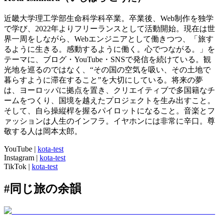
近畿大学理工学部生命科学科卒業。卒業後、Web制作を独学
で学び、2022年よりフリーランスとして活動開始。現在は世
界一周をしながら、Webエンジニアとして働きつつ、「旅す
るように生きる。感動するように働く。心でつながる。」を
テーマに、ブログ・YouTube・SNSで発信を続けている。観
光地を巡るのではなく、“その国の空気を吸い、その土地で
暮らすように滞在すること”を大切にしている。将来の夢
は、ヨーロッパに拠点を置き、クリエイティブで多国籍なチ
ームをつくり、国境を越えたプロジェクトを生み出すこと。
そして、自ら操縦桿を握るパイロットになること。音楽とフ
ァッションは人生のインフラ。イヤホンには非常に辛口。尊
敬する人は岡本太郎。
YouTube
|
kota-test
Instagram
|
kota-test
TikTok
|
kota-test
#
同じ旅の余韻