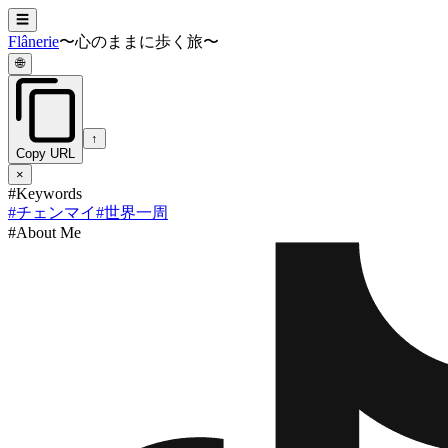
☰
Flânerie
〜心のままに歩く旅〜
🌐
↑
Copy URL
×
#Keywords
#
チェンマイ
#
世界一周
#About Me