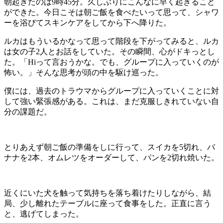
朝起きたのは9時45分。久しぶりにこんなに早く起きること
ができた。今日こそは朝ご飯を食べたいって思って、シャワ
ーを浴びてスキンケアをしてから下へ降りた。
ルカはもういるかなって思って階段を下がってみると、ルカ
は女の子2人とお話をしていた。その瞬間、心がドキっとし
た。「Hiって言おうかな。でも、グループに入っていくのが
怖い。」そんな思考が頭の中を駆け巡った。
僕には、過去のトラウマからグループに入っていくことに対
して強い緊張感がある。これは、まだ克服しきれていない自
分の課題だ。
とりあえず朝ご飯の準備をしに行って、スイカを5切れ、バ
ナナを2本、オムレツをオーダーして、パンを2切れ焼いた。
近くにいた犬を触って気持ちを落ち着けたりしながら、結
局、少し離れたテーブルに座って食事をした。正直に言う
と、逃げてしまった。