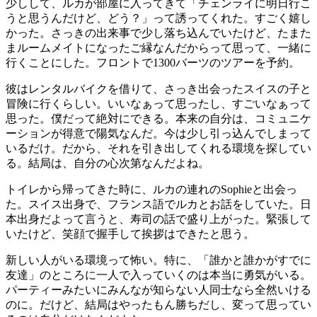
少しして、ルカが部屋に入ってきて「チェンライに明日行こ
うと思うんだけど、どう？」って誘ってくれた。すごく嬉し
かった。さっきの出来事で少し落ち込んでいたけど、たまた
まルームメイトになったご縁なんだからって思って、一緒に
行くことにした。フロントで1300バーツのツアーを予約。
彼はレンタルバイクを借りて、さっき出会ったスイスの子と
冒険に行くらしい。いいなぁって思ったし、すごいなぁって
思った。僕だって絶対にできる。本来の自分は、コミュニケ
ーションが得意で陽気なんだ。今は少し引っ込んでしまって
いるだけ。だから、それを引き出してくれる環境を探してい
る。結局は、自分の心次第なんだよね。
トイレから帰ってきた時に、ルカの連れのSophieと出会っ
た。スイス出身で、フランス語でルカとお話をしていた。日
本出身だよって言うと、寿司の話で盛り上がった。緊張して
いたけど、笑顔で握手して挨拶はできたと思う。
新しい人がいる環境って怖い。特に、「誰かと誰かがすでに
友達」のところに一人で入っていくのは本当に勇気がいる。
パーティーみたいにみんなが知らない人同士なら全然いける
のに。だけど、結局はやったもん勝ちだし、変って思ってい