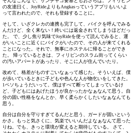
そんなこんなで、サンチャゴ要塞ともおさらば。フィリピン
の友達曰く、JoyRideよりもAngkasっていうアプリもいいよ
って言われたので、それも登録することに。
そして、いざクレカの連携も完了して、バイクを呼んでみる
んだけど、全く来ない！終いには返金されてしまうほどだっ
た。 で、少し焦り気味でJoyRideを使って読んでみると、運
がいいことに近くにバイクがいたので、その人が来てくれる
ことになった。それで、無事にホステルに帰ることができ
た。 帰っているときは、フィリピンのスラム街ってくらい
の汚いアパートがあったり、そこに人が住んでいたり。
改めて、格差がものすごいなぁって感じた。そういえば、僕
が歩いているときに子どもや色んな人が物乞いをしてきた。
1ペソちょうだいって。僕はすべて断ってしまっているけ
ど、子どもにはあげたほうが良かったかなぁなんて思う。自
分の固い性格をなんとか、早く柔らかくしたいなぁなんても
思う。
自分は自分を守りすぎてるんだと思う、ガードが固いという
かさ。もっと気さくに、気楽でいいんだよなぁなんて思った
りね。でも、きっと環境が変えると期待している。 さて、