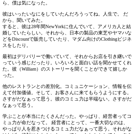
ら、僕は気になった。
彼はいったいなにをしていたんだろうってね。人生で。 だ
から、聞いてみた。
すると、彼は28年間NewYorkに住んでいて、アメリカ人と結
婚していたらしい。それから、日本の製品の東芝やヤマハな
どをDiscountで販売していたり、マダム向けのClothingビジネ
スをしたり。
最初はデリバリーで働いていて、それからお店を引き継いで
っていう感じだったり。いろいろと面白い話を聞かせてくれ
た。彼（William）のストーリーを聞くことができて嬉しか
った。
他のレストランとの差別化。コミュニケーション、情報を伝
えて付加価値。そして、お客さんに来てもらうようにする。
さすがだなぁって思う。彼のコミュ力は半端ない。さすがだ
なぁって思う。
学ぶことが本当にたくさんだった。やっぱり、経営者ってコ
ミュ力が命だなって。 経営者にとって、一番大切なのは、
やっぱり人を惹きつけるコミュ力だなぁって思う。それがな