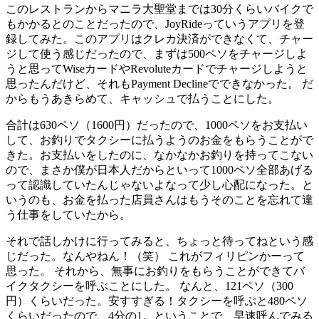
このレストランからマニラ大聖堂までは30分くらいバイクで
もかかるとのことだったので、JoyRideっていうアプリを登
録してみた。このアプリはクレカ決済ができなくて、チャー
ジして使う感じだったので、まずは500ペソをチャージしよ
うと思ってWiseカードやRevoluteカードでチャージしようと
思ったんだけど、それもPayment Declineでできなかった。 だ
からもうあきらめて、キャッシュで払うことにした。
合計は630ペソ（1600円）だったので、1000ペソをお支払い
して、お釣りでタクシーに払うようのお金をもらうことがで
きた。お支払いをしたのに、なかなかお釣りを持ってこない
ので、まさか僕が日本人だからといって1000ペソ全部あげる
って認識していたんじゃないよなって少し心配になった。と
いうのも、お金を払った店員さんはもうそのことを忘れて違
う仕事をしていたから。
それで話しかけに行ってみると、ちょっと待ってねという感
じだった。なんやねん！（笑） これがフィリピンかーって
思った。 それから、無事にお釣りをもらうことができてバ
イクタクシーを呼ぶことにした。 なんと、121ペソ（300
円）くらいだった。安すすぎる！タクシーを呼ぶと480ペソ
くらいだったので、4分の1。ということで、早速呼んでみる