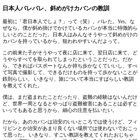
日本人バレバレ、斜めがけカバンの教訓
最初に「君日本人でしょ？」って（笑）。バレた。Yes。な
ぜなら、僕が斜め掛けでかけているカバンが本当に特徴的ら
しいとのことだった。日本人はみんなそうやって斜めがけの
カバンを持っているから、狙われやすいんだよって。
この前来た子がそうやって夜に店に来て、翌日店に来て、ど
うやらすべてを取られてしまったということだった。だか
ら、できればパスポートなんか持ち歩かなくていいし、すべ
て写真で撮影して、できるだけものを持って歩かないことが
鉄則らしい。 いきなり、旅について本当にすばらしい教訓
を教えてくれた。
僕は、まだ盗まれたことだったり、盗難の経験はないんだけ
ど、世界一周となるとやっぱり盗難被害にあることは必ずと
いってもあると思うから、細心の注意を払いたい。
だから、あのカバンは治安のいいところでは使うけど、フィ
リピンとか治安があまり良くない場所では使わないでおこっ
て思った。 いきなり、すごい教訓を教えてくれたおじちゃ