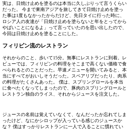
実は、日焼け止めを塗るのは本当に久しぶりって言うくらい
だった。 今まで東南アジアを旅してきて日焼け止めを塗っ
た事は1度もなかったからだけど、先日タイに行った時に、
ロシア人の友達が「日焼け止めを塗らないと年をとってから
やばいことになるよ」って言っていたのを思い出したので、
今回は日焼け止めを塗ることにした。
フィリピン流のレストラン
それからのこと、歩いて15分。無事にレストランに到着。レ
ビューでは、フィリピンの料理をそこまで高くない価格で食
べられるとのことだった。早速メニューを開いてみると、本
当にすべてがおいしそうだった。スペアリブだったり、肉系
の料理がたくさんあった。 僕は、スプリングロールを本当
に食べたくなってしまったので、豚肉のスプリングロールと
レストラン独自のライス、それからジュースを注文した。
ジュースの名前は覚えていなくて、なんだったか忘れてしま
ったけど、なにかシロップが入っている感じのジュースか
な？ 僕はすっかりレストランに一人で入ることに慣れてい