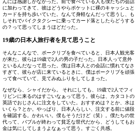
んには感謝しかなかった。前で食べている人も僕たちの会話
に加わってきて、彼はどうやらポケットに裸のキャッシュと
カードを持ち歩いていた。なんて身軽なんだって思うし、も
しそれでバイクタクシーに乗ってカード落としたらどうする
の？って思ってしまうほどだった。
19歳の日本人旅行者を見て思うこと
そんなこんなで、ポークリブを食べていると、日本人観光客
が来た。彼らは19歳で2人の男の子だった。日本人って意外
といるんだなって思った。僕は日本人との会話に慣れてなさ
すぎて、彼らが店に来ているときに、僕はポークリブを頑張
って食べていて、見てみぬふりをしてしまった。
なぜなら、シャイだから。 それにしても、19歳で2人でフィ
リピンに来るのはすごいなぁって思う。彼らは、カタコトの
英語でおじさんに注文をしていた。おすすめは？とか、水は
いくら？とか。やっぱり、日本人らしい、注文する前に値段
を確認する。かわいい。僕もそうだけど（笑）。僕たちの世
代って、バブルが終わって貧乏な世代だから、どうしてもお
金は気にしてしまうよなぁって思う。すごく共感。