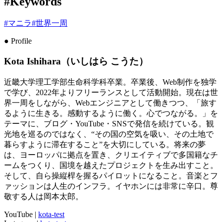
#Keywords
#
マニラ
#
世界一周
● Profile
Kota Ishihara（いしはら こうた）
近畿大学理工学部生命科学科卒業。卒業後、Web制作を独学
で学び、2022年よりフリーランスとして活動開始。現在は世
界一周をしながら、Webエンジニアとして働きつつ、「旅す
るように生きる。感動するように働く。心でつながる。」を
テーマに、ブログ・YouTube・SNSで発信を続けている。観
光地を巡るのではなく、“その国の空気を吸い、その土地で
暮らすように滞在すること”を大切にしている。将来の夢
は、ヨーロッパに拠点を置き、クリエイティブで多国籍なチ
ームをつくり、国境を越えたプロジェクトを生み出すこと。
そして、自ら操縦桿を握るパイロットになること。音楽とフ
ァッションは人生のインフラ。イヤホンには非常に辛口。尊
敬する人は岡本太郎。
YouTube
|
kota-test