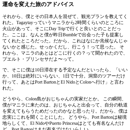
運命を変えた旅のアドバイス
それから、僕とその日本人を混ぜて、観光プランを教えてく
れた。Tagaytayっていうマニラから2時間くらいのところに
火山があって、そこにDay Tripで行くと良いとのことだっ
た。ここは、なんと僕が昨日Bumbleで出会った子も提案し
てくれたところだった。だから、これはなにか兆候なんじゃ
ないかと感じた。せっかくだし、行こう！って思った。 そ
れから、マニラのあとはどこに行くの？って聞かれたので、
プエルト・プリンセサだよ〜って。
で、そこに僕は10日滞在する予定なんだといったら、「いい
か、10日は絶対にいらない、1日で十分。洞窟のツアーだけ
行って、あとはPort BartonとEl NidoとColonへ行け」と言わ
れた。
どうやら、Colon島がおじちゃんの実家だとか。 この瞬間、
僕がマニラに来たのは、おじちゃんと出会って、自分の軌道
を変えてもらうためだったのかなと思ったり。だから、僕は
忠実にこれを聞くことにした。 どうやら、Port Bartonは秘境
地らしくて、El NidoやPuerto Princesaはとても有名なんだけ
ど、Port Bartonはまだ有名ではないらしい。