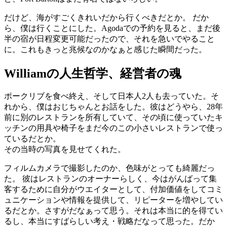
だけど、海がすごくきれいだから行くべきだとか。 だか
ら、僕は行くことにした。Agodaでの予約を見ると、まだ後
半の宿が日程変更可能だったので、それを急いでやること
に。これもきっと兆候なのかなぁと感じた瞬間だった。
Williamの人生哲学、経営者の魂
ポークリブを食べ終え、そして日本人2人も去っていた。そ
れから、僕はおじちゃんとお話をした。彼はどうやら、28年
前に別のレストランを所有していて、その頃に使っていたキ
ッチンの用具や椅子をまだ今のこの小さいレストランで使っ
ているだとか。
その当時の写真を見せてくれた。
フィルムカメラで撮影したのか、色味がとっても綺麗だっ
た。 彼はレストランのオーナーらしく、今はがんばって集
客するために自分がウエイターとして、付加価値をしてコミ
ュニケーションや情報を提供して、リピーターを増やしてい
るだとか。さすがだなぁって思う。それは本当に的を得てい
るし、本当にすばらしい考え・戦略だなって思った。だか