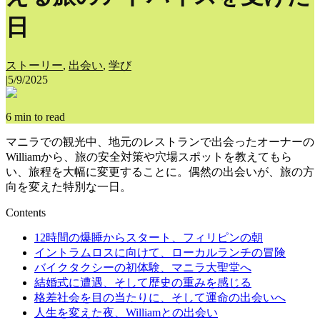
日
ストーリー
,
出会い
,
学び
|
5/9/2025
6
min to read
マニラでの観光中、地元のレストランで出会ったオーナーの
Williamから、旅の安全対策や穴場スポットを教えてもら
い、旅程を大幅に変更することに。偶然の出会いが、旅の方
向を変えた特別な一日。
Contents
12時間の爆睡からスタート、フィリピンの朝
イントラムロスに向けて、ローカルランチの冒険
バイクタクシーの初体験、マニラ大聖堂へ
結婚式に遭遇、そして歴史の重みを感じる
格差社会を目の当たりに、そして運命の出会いへ
人生を変えた夜、Williamとの出会い