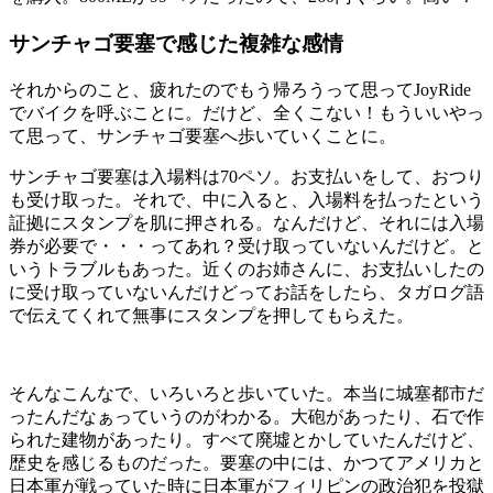
サンチャゴ要塞で感じた複雑な感情
それからのこと、疲れたのでもう帰ろうって思ってJoyRide
でバイクを呼ぶことに。だけど、全くこない！もういいやっ
て思って、サンチャゴ要塞へ歩いていくことに。
サンチャゴ要塞は入場料は70ペソ。お支払いをして、おつり
も受け取った。それで、中に入ると、入場料を払ったという
証拠にスタンプを肌に押される。なんだけど、それには入場
券が必要で・・・ってあれ？受け取っていないんだけど。と
いうトラブルもあった。近くのお姉さんに、お支払いしたの
に受け取っていないんだけどってお話をしたら、タガログ語
で伝えてくれて無事にスタンプを押してもらえた。
そんなこんなで、いろいろと歩いていた。本当に城塞都市だ
ったんだなぁっていうのがわかる。大砲があったり、石で作
られた建物があったり。すべて廃墟とかしていたんだけど、
歴史を感じるものだった。要塞の中には、かつてアメリカと
日本軍が戦っていた時に日本軍がフィリピンの政治犯を投獄