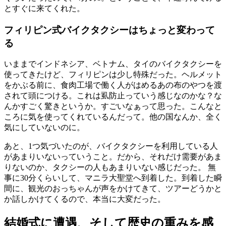
とすぐに来てくれた。
フィリピン式バイクタクシーはちょっと変わって
る
いままでインドネシア、ベトナム、タイのバイクタクシーを
使ってきたけど、フィリピンは少し特殊だった。ヘルメット
をかぶる前に、食肉工場で働く人がはめるあの布のやつを渡
されて頭につける。これは虱防止っていう感じなのかな？な
んかすごく驚きというか。すごいなぁって思った。こんなと
ころに気を使ってくれているんだって。他の国なんか、全く
気にしていないのに。
あと、1つ気づいたのが、バイクタクシーを利用している人
があまりいないっていうこと。だから、それだけ需要があま
りないのか、タクシーの人もあまりいない感じだった。 無
事に30分くらいして、マニラ大聖堂へ到着した。到着した瞬
間に、観光のおっちゃんが声をかけてきて、ツアーどうかと
か話しかけてくるので、本当に大変だった。
結婚式に遭遇、そして歴史の重みを感