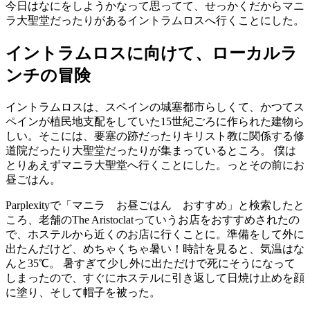
今日はなにをしようかなって思ってて、せっかくだからマニ
ラ大聖堂だったりがあるイントラムロスへ行くことにした。
イントラムロスに向けて、ローカルラ
ンチの冒険
イントラムロスは、スペインの城塞都市らしくて、かつてス
ペインが植民地支配をしていた15世紀ごろに作られた建物ら
しい。そこには、要塞の跡だったりキリスト教に関係する修
道院だったり大聖堂だったりが集まっているところ。 僕は
とりあえずマニラ大聖堂へ行くことにした。っとその前にお
昼ごはん。
Parplexityで「マニラ お昼ごはん おすすめ」と検索したと
ころ、老舗のThe Aristoclatっていうお店をおすすめされたの
で、ホステルから近くのお店に行くことに。準備をして外に
出たんだけど、めちゃくちゃ暑い！時計を見ると、気温はな
んと35℃。 暑すぎて少し外に出ただけで死にそうになって
しまったので、すぐにホステルに引き返して日焼け止めを顔
に塗り、そして帽子を被った。