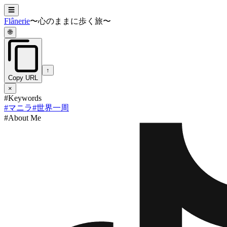
☰
Flânerie
〜心のままに歩く旅〜
🌐
↑
Copy URL
×
#Keywords
#
マニラ
#
世界一周
#About Me